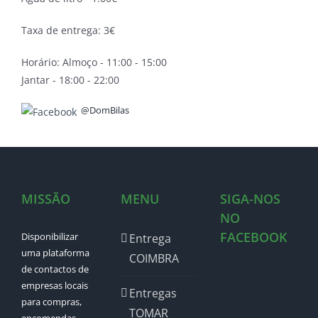
Taxa de entrega: 3€
Horário: Almoço - 11:00 - 15:00
Jantar - 18:00 - 22:00
@DomBilas
MISSÃO
MENU
SIGA-NOS
NO
FACEBOOK
Disponibilizar
Entrega
uma plataforma
COIMBRA
de contactos de
empresas locais
Entregas
para compras,
TOMAR