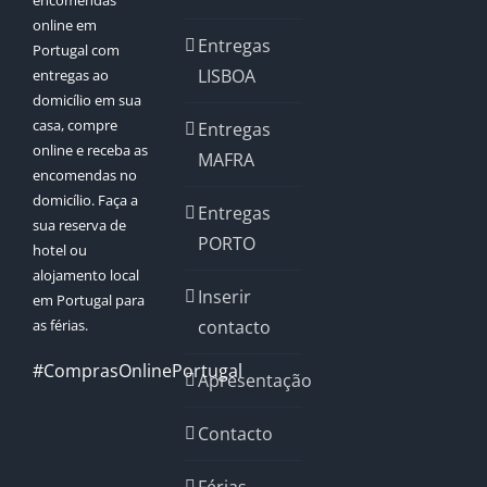
encomendas
online em
Entregas
Portugal com
LISBOA
entregas ao
domicílio em sua
casa, compre
Entregas
online e receba as
MAFRA
encomendas no
domicílio. Faça a
Entregas
sua reserva de
PORTO
hotel ou
alojamento local
Inserir
em Portugal para
as férias.
contacto
#ComprasOnlinePortugal
Apresentação
Contacto