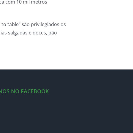
ca com 10 mil metros
to table” são privilegiados os
rias salgadas e doces, pão
-NOS NO FACEBOOK