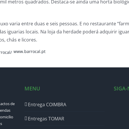
mil metros quadrados. Destaca-se ainda uma horta biológi
xo varia entre duas e seis pessoas. E no restaurante “farm 
as iguarias locais. Na loja da herdade poderá adquirir igua
s, chás e licores.
www.barrocal.pt
rocal/
MENU
SIGA
tactos de
Entrega COIMBRA
mendas
omicílio
Entregas TOMAR
as