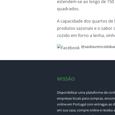
estendem-se ao longo de 150 
quadrados.
A capacidade dos quartos de lu
produtos sazonais e o sabor d
cozido em forno a lenha, vinho
@saolourencodobar
MISSÃO
Disponibilizar uma plataforma de con
empresas locais para compras, enco
online em Portugal com entregas ao d
em sua casa, compre online e receba 