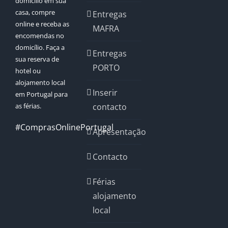
domicílio em sua
casa, compre
Entregas
online e receba as
MAFRA
encomendas no
domicílio. Faça a
Entregas
sua reserva de
PORTO
hotel ou
alojamento local
Inserir
em Portugal para
as férias.
contacto
#ComprasOnlinePortugal
Apresentação
Contacto
Férias
alojamento
local