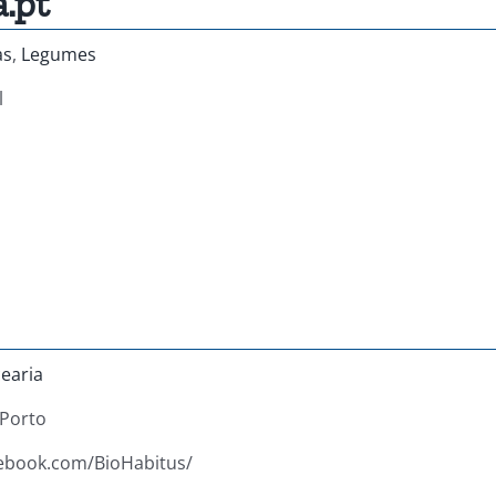
a.pt
as
,
Legumes
l
earia
Porto
cebook.com/BioHabitus/