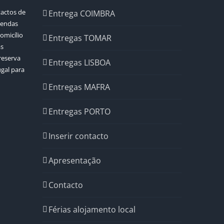
tactos de
Entrega COIMBRA
mendas
omicílio
Entregas TOMAR
as
reserva
Entregas LISBOA
ugal para
Entregas MAFRA
Entregas PORTO
Inserir contacto
Apresentação
Contacto
Férias alojamento local