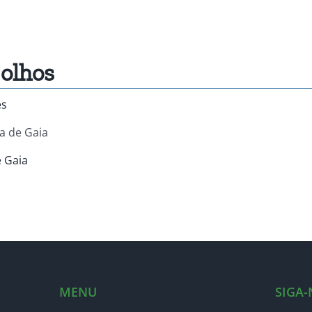
olhos
es
a de Gaia
e Gaia
MENU
SIGA