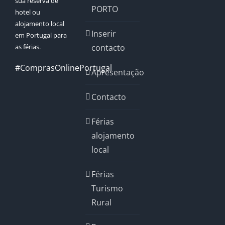
sua reserva de
PORTO
hotel ou
alojamento local
Inserir
em Portugal para
as férias.
contacto
#ComprasOnlinePortugal
Apresentação
Contacto
Férias
alojamento
local
Férias
Turismo
Rural