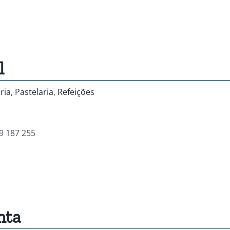
l
ria
,
Pastelaria
,
Refeições
9 187 255
nta