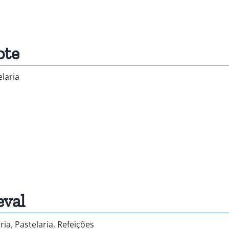
ote
elaria
val
ria
,
Pastelaria
,
Refeições