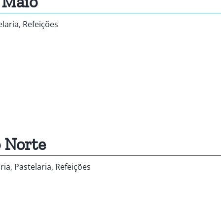
 Maio
elaria
,
Refeições
o Norte
ria
,
Pastelaria
,
Refeições