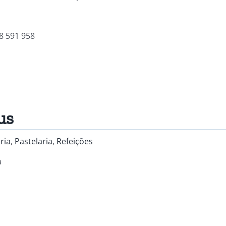
8 591 958
us
ria
,
Pastelaria
,
Refeições
a