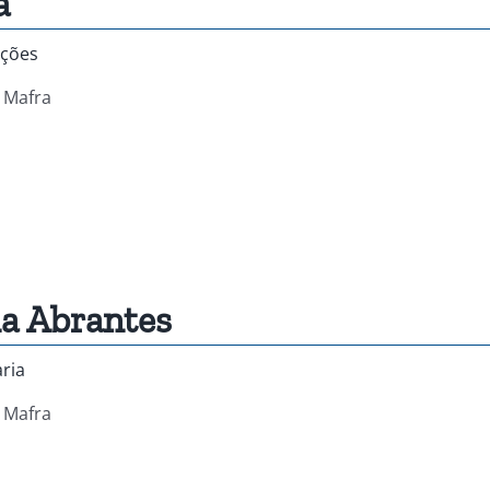
a
ições
, Mafra
a Abrantes
aria
, Mafra