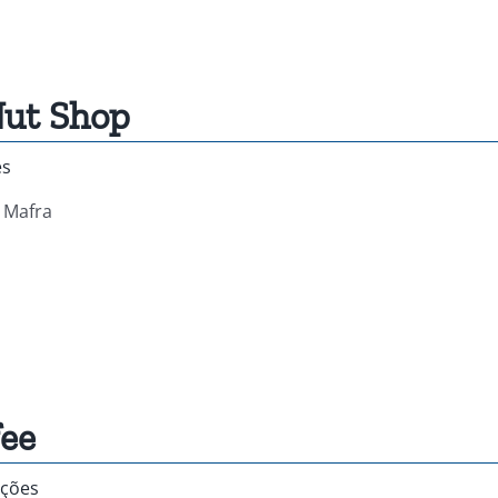
Nut Shop
es
, Mafra
ee
ições