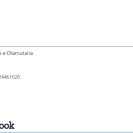
o e Charcutaria
24461020
ook