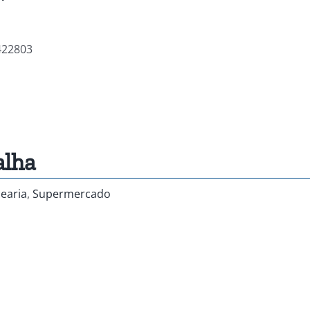
422803
alha
earia
,
Supermercado